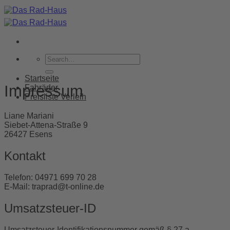
Skip
to
content
Startseite
Impressum
Fahräder
Preisliste Verleih
Liane Mariani
Siebet-Attena-Straße 9
26427 Esens
Kontakt
Telefon: 04971 699 70 28
E-Mail: traprad@t-online.de
Umsatzsteuer-ID
Umsatzsteuer-Identifikationsnummer gemäß § 27 a