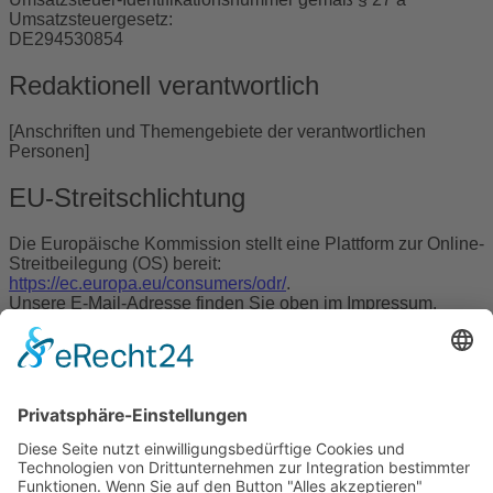
Umsatzsteuergesetz:
DE294530854
Redaktionell verantwortlich
[Anschriften und Themengebiete der verantwortlichen
Personen]
EU-Streitschlichtung
Die Europäische Kommission stellt eine Plattform zur Online-
Streitbeilegung (OS) bereit:
https://ec.europa.eu/consumers/odr/
.
Unsere E-Mail-Adresse finden Sie oben im Impressum.
Verbraucher­streit­beilegung/Universal­
schlichtungs­stelle
Wir sind nicht bereit oder verpflichtet, an
Streitbeilegungsverfahren vor einer
Verbraucherschlichtungsstelle teilzunehmen.